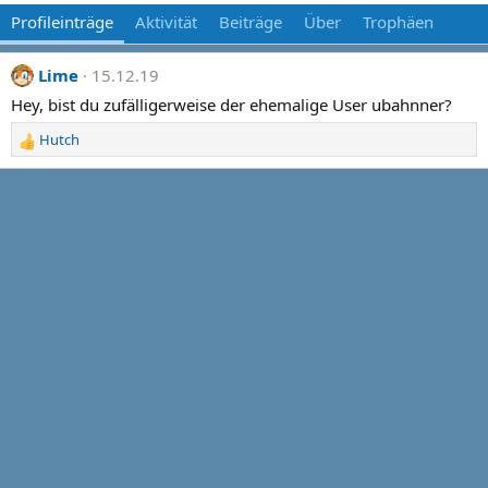
Profileinträge
Aktivität
Beiträge
Über
Trophäen
Lime
15.12.19
Hey, bist du zufälligerweise der ehemalige User ubahnner?
Hutch
R
e
a
c
t
i
o
n
s
: