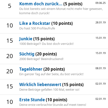
Komm doch zurück...
(5 points)
09.06.25
5
Du bist bereits seit einem Monat nicht mehr hier gewesen,
komme doch zurück!
Like a Rockstar
(10 points)
28.01.19
10
Du hast 500 Profilaufrufe
Junkie
(15 points)
15.01.19
15
1000 Beiträge?! Du bist doch verrückt!
Süchtig
(20 points)
15.01.19
20
2000 Beiträge? Beeindruckend!
Tagelöhner
(20 points)
08.01.19
20
Ein ganzer Tag auf der Seite, du bist verrückt!
Wirklich liebenswert
(15 points)
02.01.19
15
Deine Beiträge gefallen 100 Mal, weiter so!
Erste Stunde
(10 points)
02.01.19
10
Deine erste verbrachte Stunde auf meet-teens!