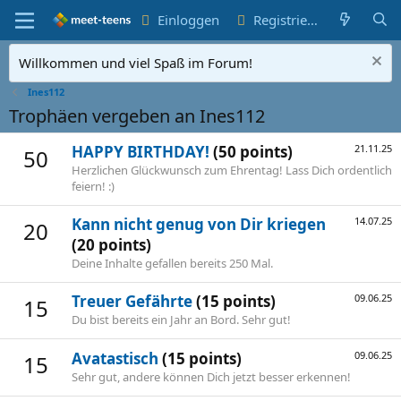
Einloggen
Registrieren
Willkommen und viel Spaß im Forum!
Ines112
Trophäen vergeben an Ines112
HAPPY BIRTHDAY!
(50 points)
21.11.25
50
Herzlichen Glückwunsch zum Ehrentag! Lass Dich ordentlich
feiern! :)
Kann nicht genug von Dir kriegen
14.07.25
20
(20 points)
Deine Inhalte gefallen bereits 250 Mal.
Treuer Gefährte
(15 points)
09.06.25
15
Du bist bereits ein Jahr an Bord. Sehr gut!
Avatastisch
(15 points)
09.06.25
15
Sehr gut, andere können Dich jetzt besser erkennen!