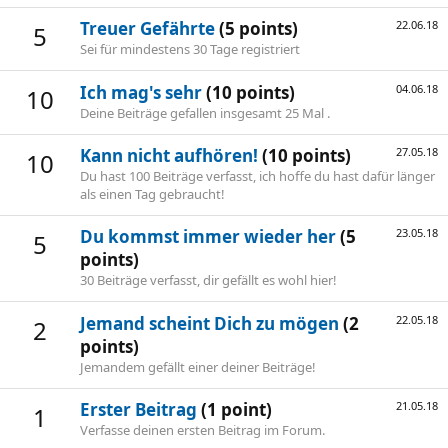
Treuer Gefährte
(5 points)
22.06.18
5
Sei für mindestens 30 Tage registriert
Ich mag's sehr
(10 points)
04.06.18
10
Deine Beiträge gefallen insgesamt 25 Mal .
Kann nicht aufhören!
(10 points)
27.05.18
10
Du hast 100 Beiträge verfasst, ich hoffe du hast dafür länger
als einen Tag gebraucht!
Du kommst immer wieder her
(5
23.05.18
5
points)
30 Beiträge verfasst, dir gefällt es wohl hier!
Jemand scheint Dich zu mögen
(2
22.05.18
2
points)
Jemandem gefällt einer deiner Beiträge!
Erster Beitrag
(1 point)
21.05.18
1
Verfasse deinen ersten Beitrag im Forum.