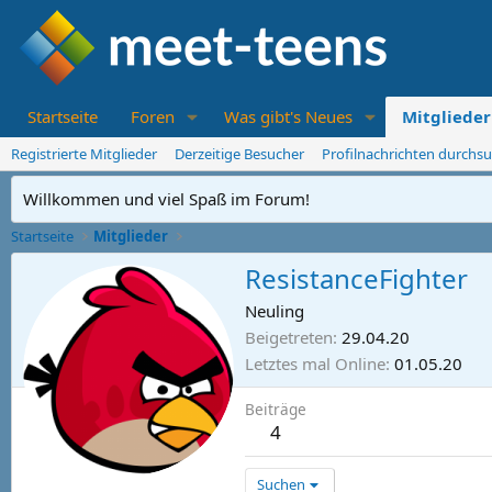
Startseite
Foren
Was gibt's Neues
Mitglieder
Registrierte Mitglieder
Derzeitige Besucher
Profilnachrichten durchs
Willkommen und viel Spaß im Forum!
Startseite
Mitglieder
ResistanceFighter
Neuling
Beigetreten
29.04.20
Letztes mal Online
01.05.20
Beiträge
4
Suchen