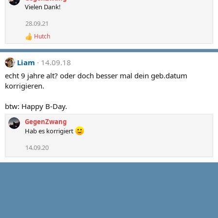
a
Vielen Dank!
c
t
28.09.21
i
Hutch
o
R
e
n
a
s
Liam
14.09.18
c
:
t
echt 9 jahre alt? oder doch besser mal dein geb.datum
i
korrigieren.
o
n
s
btw: Happy B-Day.
:
GegenZwang
Hab es korrigiert
14.09.20