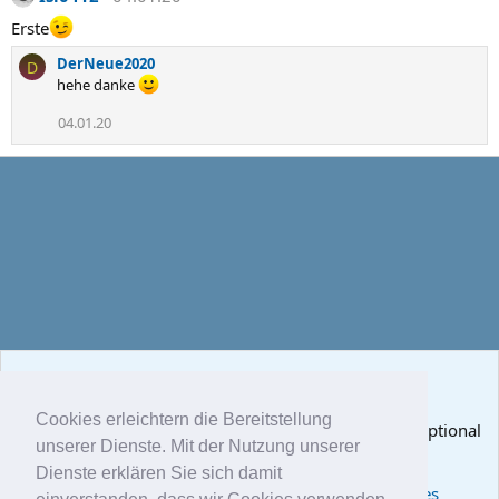
Erste
DerNeue2020
D
hehe danke
04.01.20
We value your privacy
Cookies erleichtern die Bereitstellung
We use essential
cookies
to make this site work, and optional
unserer Dienste. Mit der Nutzung unserer
cookies to enhance your experience.
Dienste erklären Sie sich damit
Mitglieder
See further information and configure your preferences