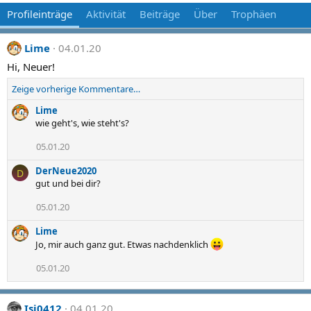
Profileinträge
Aktivität
Beiträge
Über
Trophäen
Lime
04.01.20
Hi, Neuer!
Zeige vorherige Kommentare…
Lime
wie geht's, wie steht's?
05.01.20
DerNeue2020
D
gut und bei dir?
05.01.20
Lime
Jo, mir auch ganz gut. Etwas nachdenklich
05.01.20
Isi0412
04.01.20