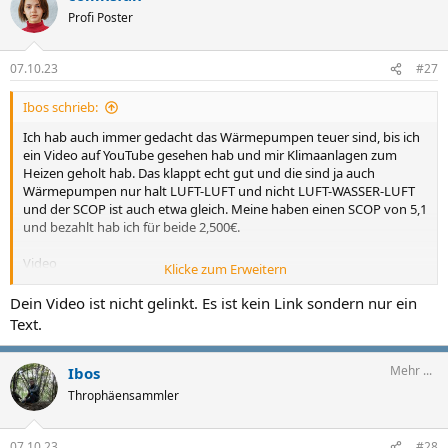
Profi Poster
07.10.23
#27
Ibos schrieb:
Ich hab auch immer gedacht das Wärmepumpen teuer sind, bis ich
ein Video auf YouTube gesehen hab und mir Klimaanlagen zum
Heizen geholt hab. Das klappt echt gut und die sind ja auch
Wärmepumpen nur halt LUFT-LUFT und nicht LUFT-WASSER-LUFT
und der SCOP ist auch etwa gleich. Meine haben einen SCOP von 5,1
und bezahlt hab ich für beide 2,500€.
Video
Klicke zum Erweitern
Dein Video ist nicht gelinkt. Es ist kein Link sondern nur ein
WARUM sieht keiner diese einfache &
Text.
günstige HEIZUNGSLÖSUNG?
Mehr ...
Ibos
Throphäensammler
07.10.23
#28