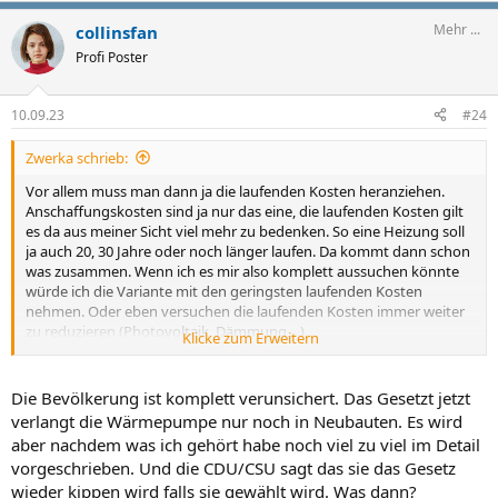
Mehr ...
collinsfan
Profi Poster
10.09.23
#24
Zwerka schrieb:
Vor allem muss man dann ja die laufenden Kosten heranziehen.
Anschaffungskosten sind ja nur das eine, die laufenden Kosten gilt
es da aus meiner Sicht viel mehr zu bedenken. So eine Heizung soll
ja auch 20, 30 Jahre oder noch länger laufen. Da kommt dann schon
was zusammen. Wenn ich es mir also komplett aussuchen könnte
würde ich die Variante mit den geringsten laufenden Kosten
nehmen. Oder eben versuchen die laufenden Kosten immer weiter
zu reduzieren (Photovoltaik, Dämmung,...)
Klicke zum Erweitern
Genau darum geht es aus meiner Sicht. Durchdacht scheint das
nicht. Da nimmt man an überall ist alles gleich und es gibt die eine
Die Bevölkerung ist komplett verunsichert. Das Gesetzt jetzt
Lösung für alle. Aber das spielt es eben so nicht. Dann geht man
verlangt die Wärmepumpe nur noch in Neubauten. Es wird
auch noch her und verunsichert die Menschen. Da geraten dann
aber nachdem was ich gehört habe noch viel zu viel im Detail
einige in Panik und kaufen schnell mal irgendwas. Entweder
vorgeschrieben. Und die CDU/CSU sagt das sie das Gesetz
irgendeine Wärmepumpe, weil die eben gerade noch lagernd war
wieder kippen wird falls sie gewählt wird. Was dann?
oder sie lassen sich noch eine neue Therme oder Ölkessel einbauen.