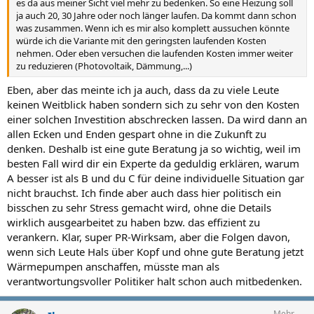
es da aus meiner Sicht viel mehr zu bedenken. So eine Heizung soll
ja auch 20, 30 Jahre oder noch länger laufen. Da kommt dann schon
was zusammen. Wenn ich es mir also komplett aussuchen könnte
würde ich die Variante mit den geringsten laufenden Kosten
nehmen. Oder eben versuchen die laufenden Kosten immer weiter
zu reduzieren (Photovoltaik, Dämmung,...)
Eben, aber das meinte ich ja auch, dass da zu viele Leute
keinen Weitblick haben sondern sich zu sehr von den Kosten
einer solchen Investition abschrecken lassen. Da wird dann an
allen Ecken und Enden gespart ohne in die Zukunft zu
denken. Deshalb ist eine gute Beratung ja so wichtig, weil im
besten Fall wird dir ein Experte da geduldig erklären, warum
A besser ist als B und du C für deine individuelle Situation gar
nicht brauchst. Ich finde aber auch dass hier politisch ein
bisschen zu sehr Stress gemacht wird, ohne die Details
wirklich ausgearbeitet zu haben bzw. das effizient zu
verankern. Klar, super PR-Wirksam, aber die Folgen davon,
wenn sich Leute Hals über Kopf und ohne gute Beratung jetzt
Wärmepumpen anschaffen, müsste man als
verantwortungsvoller Politiker halt schon auch mitbedenken.
Mehr ...