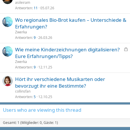
asileiram
Antworten
11
05.07.26
Wo regionales Bio-Brot kaufen – Unterschiede &
Erfahrungen?
Zwerka
Antworten
9
26.03.26
L
Wie meine Kinderzeichnungen digitalisieren?
o
Eure Erfahrungen/Tipps?
c
Zwerka
k
Antworten
9
12.11.25
e
Hört ihr verschiedene Musikarten oder
d
bevorzugt ihr eine Bestimmte?
collinsfan
Antworten
5
12.10.25
Users who are viewing this thread
Gesamt: 1 (Mitglieder: 0, Gäste: 1)