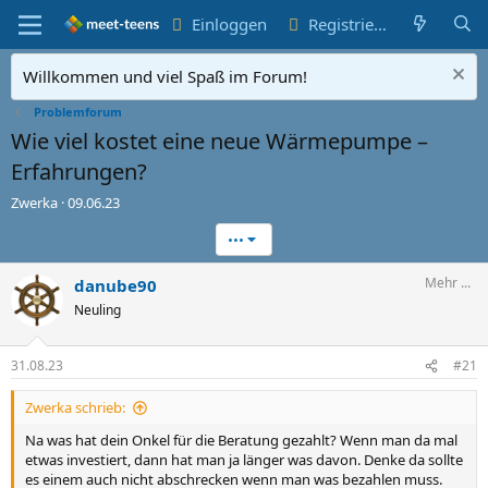
Einloggen
Registrieren
Willkommen und viel Spaß im Forum!
Problemforum
Wie viel kostet eine neue Wärmepumpe –
Erfahrungen?
T
S
Zwerka
09.06.23
h
t
•••
e
a
m
r
e
t
Mehr ...
danube90
n
d
Neuling
e
a
r
t
s
e
31.08.23
#21
t
e
Zwerka schrieb:
l
l
Na was hat dein Onkel für die Beratung gezahlt? Wenn man da mal
e
etwas investiert, dann hat man ja länger was davon. Denke da sollte
r
es einem auch nicht abschrecken wenn man was bezahlen muss.