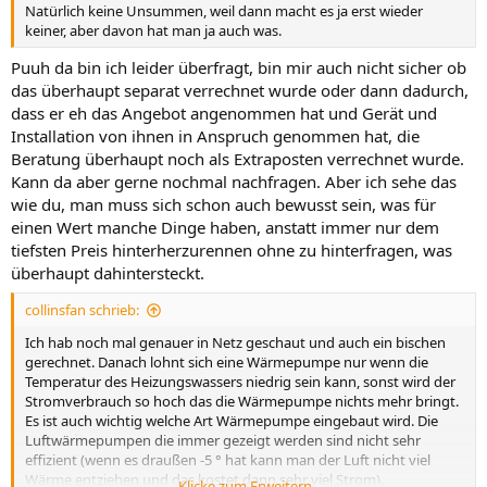
Natürlich keine Unsummen, weil dann macht es ja erst wieder
keiner, aber davon hat man ja auch was.
Puuh da bin ich leider überfragt, bin mir auch nicht sicher ob
das überhaupt separat verrechnet wurde oder dann dadurch,
dass er eh das Angebot angenommen hat und Gerät und
Installation von ihnen in Anspruch genommen hat, die
Beratung überhaupt noch als Extraposten verrechnet wurde.
Kann da aber gerne nochmal nachfragen. Aber ich sehe das
wie du, man muss sich schon auch bewusst sein, was für
einen Wert manche Dinge haben, anstatt immer nur dem
tiefsten Preis hinterherzurennen ohne zu hinterfragen, was
überhaupt dahintersteckt.
collinsfan schrieb:
Ich hab noch mal genauer in Netz geschaut und auch ein bischen
gerechnet. Danach lohnt sich eine Wärmepumpe nur wenn die
Temperatur des Heizungswassers niedrig sein kann, sonst wird der
Stromverbrauch so hoch das die Wärmepumpe nichts mehr bringt.
Es ist auch wichtig welche Art Wärmepumpe eingebaut wird. Die
Luftwärmepumpen die immer gezeigt werden sind nicht sehr
effizient (wenn es draußen -5 ° hat kann man der Luft nicht viel
Wärme entziehen und das kostet dann sehr viel Strom).
Klicke zum Erweitern