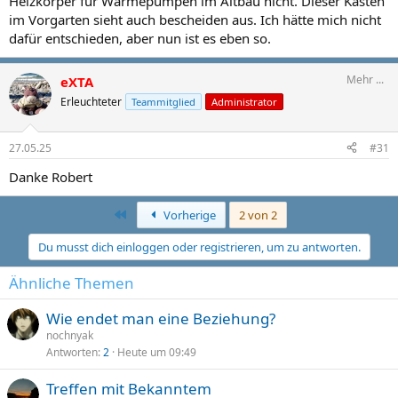
Heizkörper für Wärmepumpen im Altbau nicht. Dieser Kasten
im Vorgarten sieht auch bescheiden aus. Ich hätte mich nicht
dafür entschieden, aber nun ist es eben so.
Mehr ...
eXTA
Erleuchteter
Teammitglied
Administrator
27.05.25
#31
Danke Robert
First
Vorherige
2 von 2
Du musst dich einloggen oder registrieren, um zu antworten.
Ähnliche Themen
Wie endet man eine Beziehung?
nochnyak
Antworten
2
Heute um 09:49
Treffen mit Bekanntem