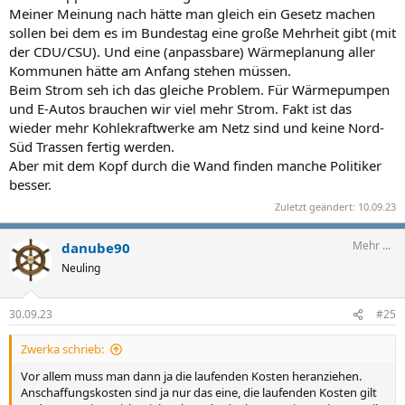
Mit dem Vorgehen hat man sich keinen Gefallen getan.
Meiner Meinung nach hätte man gleich ein Gesetz machen
sollen bei dem es im Bundestag eine große Mehrheit gibt (mit
der CDU/CSU). Und eine (anpassbare) Wärmeplanung aller
Kommunen hätte am Anfang stehen müssen.
Beim Strom seh ich das gleiche Problem. Für Wärmepumpen
und E-Autos brauchen wir viel mehr Strom. Fakt ist das
wieder mehr Kohlekraftwerke am Netz sind und keine Nord-
Süd Trassen fertig werden.
Aber mit dem Kopf durch die Wand finden manche Politiker
besser.
Zuletzt geändert:
10.09.23
Mehr ...
danube90
Neuling
30.09.23
#25
Zwerka schrieb:
Vor allem muss man dann ja die laufenden Kosten heranziehen.
Anschaffungskosten sind ja nur das eine, die laufenden Kosten gilt